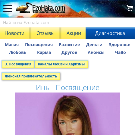
Новости
Отзывы
Акции
Диагностика
Магия
Посвящения
Развитие
Деньги
Здоровье
Любовь
Карма
Другое
Анонсы
ЧаВо
3. Посвящения
Каналы Любви и Харизмы
Женская привлекательность
Инь - Посвящение