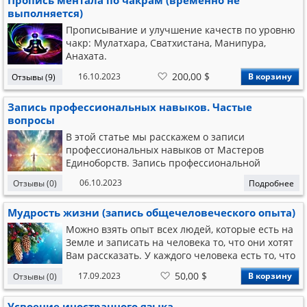
Пропись ментала по чакрам (временно не
выполняется)
Прописывание и улучшение качеств по уровню
чакр: Мулатхара, Сватхистана, Манипура,
Анахата.
В
200,00 $
16.10.2023
В корзину
Отзывы (9)
список
желаний
Запись профессиональных навыков. Частые
вопросы
В этой статье мы расскажем о записи
профессиональных навыков от Мастеров
Единоборств. Запись профессиональной
информации от Мастеров Единоборств по акции
06.10.2023
Отзывы (0)
Подробнее
Вопрос: Запись профессиональной информации
от Мастеров Единоборств - есть из чего выбрать
Мудрость жизни (запись общечеловеческого опыта)
конкретно или самому надо выбирать и
формулировать? О
Можно взять опыт всех людей, которые есть на
Земле и записать на человека то, что они хотят
Вам рассказать. У каждого человека есть то, что
он знает интересного и то, чем бы он хотел
В
50,00 $
17.09.2023
В корзину
Отзывы (0)
поделиться: опыт решения самых
список
желаний
разнообразных ситуаций. Здесь будет
Усвоение иностранного языка