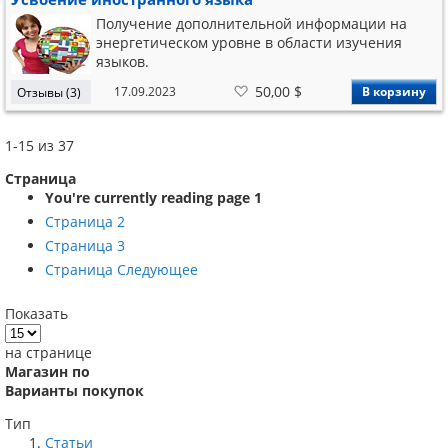
понемногу всего. По опыту, после нескольких
таких
Получение дополнительной информации на
энергетическом уровне в области изучения
языков.
В
50,00 $
17.09.2023
В корзину
Отзывы (3)
список
желаний
1
-
15
из
37
Страница
You're currently reading page
1
Страница
2
Страница
3
Страница
Следующее
Показать
на странице
Магазин по
Варианты покупок
Тип
Статьи