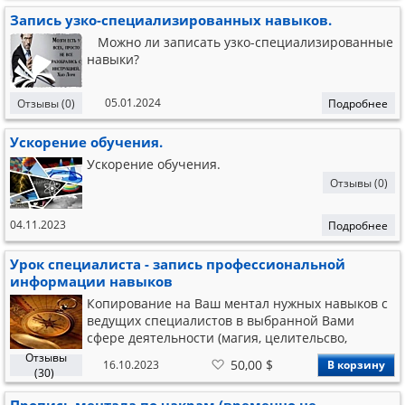
Запись узко-специализированных навыков.
Можно ли записать узко-специализированные
навыки?
05.01.2024
Отзывы (0)
Подробнее
Ускорение обучения.
Ускорение обучения.
Отзывы (0)
04.11.2023
Подробнее
Урок специалиста - запись профессиональной
информации навыков
Копирование на Ваш ментал нужных навыков с
ведущих специалистов в выбранной Вами
сфере деятельности (магия, целительсво,
экономика, психология и др.)
Отзывы
В
50,00 $
16.10.2023
В корзину
список
(30)
желаний