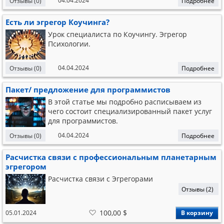
04.04.2024
Отзывы (0)
Подробнее
Есть ли эгрегор Коучинга?
Урок специалиста по Коучингу. Эгрегор
Психологии.
04.04.2024
Отзывы (0)
Подробнее
Пакет/ предложение для программистов
В этой статье мы подробно расписываем из
чего состоит специализированный пакет услуг
для программистов.
04.04.2024
Отзывы (0)
Подробнее
Расчистка связи с профессиональным планетарным
эгрегором
Расчистка связи с Эгрегорами
Отзывы (2)
В
100,00 $
05.01.2024
В корзину
список
желаний