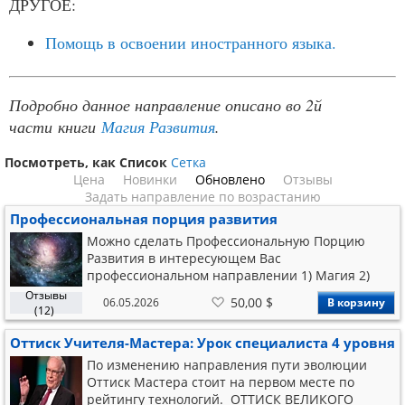
ДРУГОЕ:
Помощь в освоении иностранного языка.
Подробно данное направление описано во 2й
части
книги
Магия Развития
.
Посмотреть, как
Список
Сетка
Цена
Новинки
Обновлено
Отзывы
Задать направление по возрастанию
Профессиональная порция развития
Можно сделать Профессиональную Порцию
Развития в интересующем Вас
профессиональном направлении 1) Магия 2)
Целительство 3) Бизнес 4) менеджмент 5)
Отзывы
В
50,00 $
06.05.2026
В корзину
финансы 6) Техника (компьютеры) 7) Техника
список
(12)
желаний
(механизмы) Профессиональная порция
Оттиск Учителя-Мастера: Урок специалиста 4 уровня
развития - это запись навыков через системы,
компьютеры Высоко
По изменению направления пути эволюции
Оттиск Мастера стоит на первом месте по
рейтингу технологий. ОТТИСК ВЕЛИКОГО