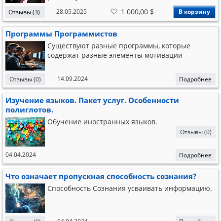
МАСТЕРА При длительном общении, обучении
В
1 000,00 $
28.05.2025
В корзину
Отзывы (3)
происходит оттиск Мастера, его качеств на
список
желаний
студента.В каждой области знаний таких
Программы Программистов
личностей, которые делают оттиск
минимальное количеств
Существуют разные программы, которые
содержат разные элементы мотивации
14.09.2024
Отзывы (0)
Подробнее
Изучение языков. Пакет услуг. Особенности
полиглотов.
Обучение иностранных языков.
Отзывы (0)
04.04.2024
Подробнее
Что означает пропускная способность сознания?
Способность Сознания усваивать информацию.