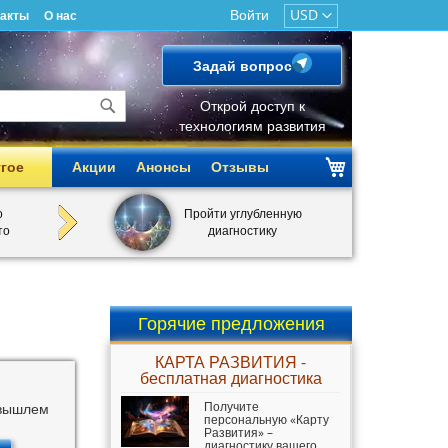
Войти
USD
такты
О нас
Задай вопрос
Открой доступ к
технологиям развития
Поиск
гое
Акции
Анонсы
Отзывы
о
Пройти углубленную
то
диагностику
Горячие предложения
КАРТА РАЗВИТИЯ -
бесплатная диагностика
Получите
 вышлем
персональную «Карту
Развития» –
диагностику вашего