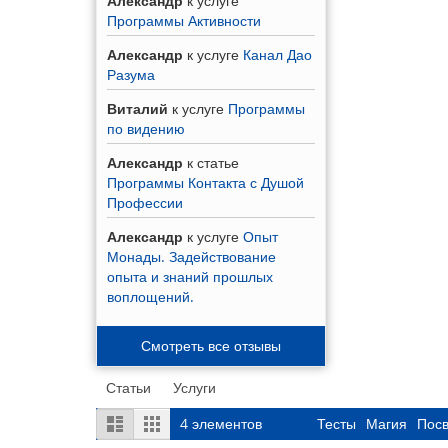
Александр
к услуге
Программы Активности
Александр
к услуге
Канал Дао
Разума
Виталий
к услуге
Программы
по видению
Александр
к статье
Программы Контакта с Душой
Профессии
Александр
к услуге
Опыт
Монады. Задействование
опыта и знаний прошлых
воплощений.
Смотреть все отзывы
Статьи
Услуги
Посмотреть,
Список
Сетка
4
элементов
Тесты
Магия
Пос
как