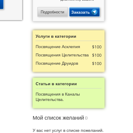
магического
потенциала,
энергетики и кармы.
Подробности
Заказать
Узнайте свои скрытые
способности и
получите подарки!
Услуги в категории
Посвящение Асклепия
$100
Посвящения Целительства
$100
Посвящение Друидов
$100
Статьи в категории
Посвящения в Каналы
Целительства.
Мой список желаний
У вас нет услуг в списке пожеланий.