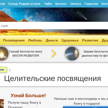
тик
Склад. Редкие услуги.
ЧаВо
Каталог
Оплата
Гарантия
Кон
Посвящения
Любовь
Деньги
Здоровье
Развитие
Дру
Скачай бесплатно книгу
Закажи бесплатн
МАГИЯ РАЗВИТИЯ
диагностику по фо
ния
Целительские посвящения
Узнай Больше!
Напиши нам в мессенджер и мы
Получи нашу Книгу в
Книгу в подарок!
Подарок!