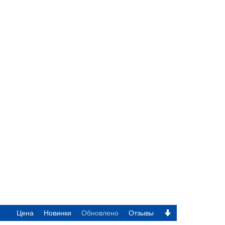
Задать
Цена
Новинки
Обновлено
Отзывы
направление