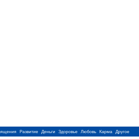
вящения
Развитие
Деньги
Здоровье
Любовь
Карма
Другое