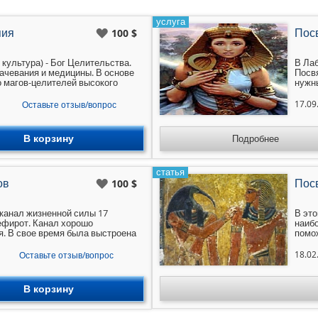
услуга
пия
Пос
100 $
 культура) - Бог Целительства.
В Ла
ачевания и медицины. В основе
Посв
о магов-целителей высокого
нужн
сдела
проф
17.09
Оставьте отзыв/вопрос
В корзину
Подробнее
статья
ов
Пос
100 $
канал жизненной силы 17
В это
ефирот. Канал хорошо
наибо
я. В свое время была выстроена
помо
е достаточно много
позво
ству и магии. Проходит работа
эгрег
18.02
Оставьте отзыв/вопрос
изни (животные, растения). Те,
разв
а - специалисты в области магии
Эгре
ном это Сефиротические маги,
В корзину
ские. Наличие этого канала
ргетики - энергией жизни 17
т на человека и на окружающих