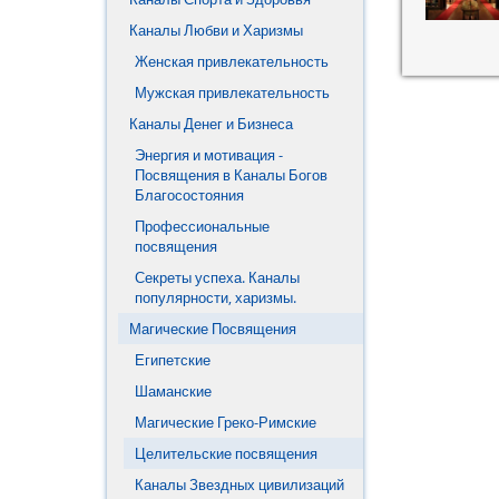
Каналы Любви и Харизмы
7. Магия Развития
Женская привлекательность
8. Артефакты Галактики.
Мужская привлекательность
9. Мандалы.
Каналы Денег и Бизнеса
Энергия и мотивация -
Посвящения в Каналы Богов
Благосостояния
Профессиональные
посвящения
Секреты успеха. Каналы
популярности, харизмы.
Магические Посвящения
Египетские
Шаманские
Магические Греко-Римские
Целительские посвящения
Каналы Звездных цивилизаций