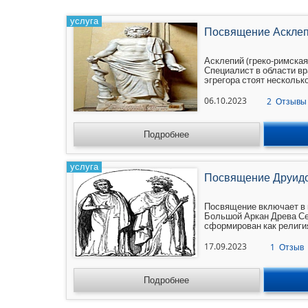
услуга
Посвящение Аскле
Асклепий (греко-римская
Специалист в области вр
эгрегора стоят нескольк
уровня.
06.10.2023
2
Отзывы
Подробнее
услуга
Посвящение Друид
Посвящение включает в 
Большой Аркан Древа С
сформирован как религи
система жрецов. В канал
информации по целитель
17.09.2023
1
Отзыв
с планетарной энергией ж
кто стоит во главе канал
и целительства. В основ
Подробнее
но встречаются и Руниче
наполняет структуру эне
БА, что хорошо действуе