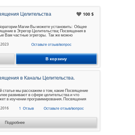
по
возрастанию
вящения Целительства
100 $
боратории Магии Вы можете установить: Общее
ящение в Эгрегор Целительства; Посвящения в
ые Вам частные эгрегоры. Так же можно
ть Посвящение в Эгрегор Гадателей и другие
ессиональные эгрегоры.
.2023
Оставьте отзыв/вопрос
В корзину
вящения в Каналы Целительства.
й статье мы расскажем о том, какие Посвящение
лее развивают в сфере целительства и что
жет в изучении программирования. Посвящения
ляют 24 часа в сутки накапливать информацию из
оров целительства. Это ценная технология
.2016
1
Отзыв
Оставьте отзыв/вопрос
ития. Посвящения Целителей Посвящение в общий
Подробнее