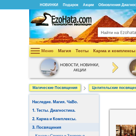
НОВИНКИ
Подарок
Акции
Обновления Диагнос
Поиск
Меню
Магия
Тесты
Карма и комплексы
Наследие. Магия. ЧаВо.
НОВОСТИ, НОВИНКИ,
АКЦИИ
1. Тесты. Диагностика.
2. Карма и Комплексы.
Магические Посвящения
Целительские посвяще
3. Посвящения
Наследие. Магия. ЧаВо.
4. Магия Любви.
1. Тесты. Диагностика.
2. Карма и Комплексы.
5. Магия Денег.
3. Посвящения
6. Магия Здоровья.
Каналы Спорта и Здоровья