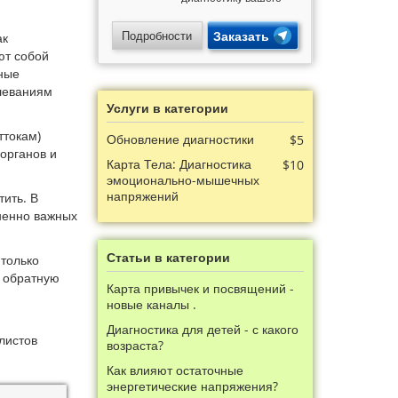
магического
потенциала,
энергетики и кармы.
Подробности
Заказать
ак
Узнайте свои скрытые
ют собой
способности и
получите подарки!
ные
олеваниям
Услуги в категории
ттокам)
Обновление диагностики
$5
органов и
Карта Тела: Диагностика
$10
эмоционально-мышечных
напряжений
ить. В
ненно важных
Статьи в категории
 только
в обратную
Карта привычек и посвящений -
новые каналы .
Диагностика для детей - с какого
листов
возраста?
Как влияют остаточные
энергетические напряжения?