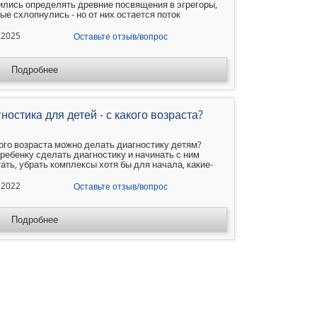
ились определять древние посвящения в эгрегоры,
ые схлопнулись - но от них остается поток
ации, который иногда можно отрегулировать.
ас можно протестировать включения в следующие
.2025
Оставьте отзыв/вопрос
ы Божеств: - Включение в Канал Толстяков:
ства-
Подробнее
ностика для детей - с какого возраста?
ого возраста можно делать диагностику детям?
ребенку сделать диагностику и начинать с ним
ать, убрать комплексы хотя бы для начала, какие-
гативные программы из прошлых воплощений...
: Детям лучше делать диагностику: -
.2022
Оставьте отзыв/вопрос
логическую карту лучше с 3х лет. - карту тела с 5-
Подробнее