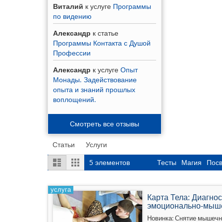
Виталий
к услуге
Программы
по видению
Александр
к статье
Программы Контакта с Душой
Профессии
Александр
к услуге
Опыт
Монады. Задействование
опыта и знаний прошлых
воплощений.
Смотреть все отзывы
Статьи
Услуги
Посмотреть,
Список
Сетка
5
элементов
Тесты
Магия
Пос
как
услуга
Карта Тела: Диагно
эмоционально-мыш
Новинка: Снятие мышеч