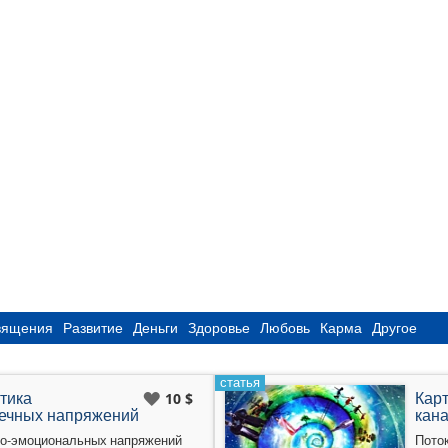
вящения
Развитие
Деньги
Здоровье
Любовь
Карма
Другое
статья
стика
Кар
10 $
ечных напряжений
кана
но-эмоциональных напряжений
Поток