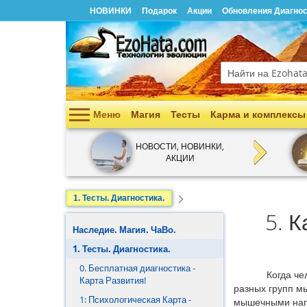
НОВИНКИ
Подарок
Акции
Обновления Диагнос
Поиск
Меню
Магия
Тесты
Карма и комплексы
Наследие. Магия. ЧаВо.
НОВОСТИ, НОВИНКИ,
АКЦИИ
1. Тесты. Диагностика.
2. Карма и Комплексы.
1. Тесты. Диагностика.
5. 
3. Посвящения
Наследие. Магия. ЧаВо.
4. Магия Любви.
1. Тесты. Диагностика.
0. Бесплатная диагностика -
5. Магия Денег.
Когда человек
Карта Развития!
разных групп м
6. Магия Здоровья.
1: Психологическая Карта -
мышечными напр