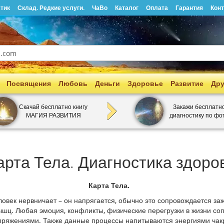
тик
Склад. Редкие услуги.
ЧаВо
Каталог
Оплата
Гарантия
Кон
Посвящения
Любовь
Деньги
Здоровье
Развитие
Дру
Скачай бесплатно книгу
Закажи бесплатн
МАГИЯ РАЗВИТИЯ
диагностику по фо
Карта Тела. Диагностика здоро
Карта Тела.
 нервничает – он напрягается, обычно это сопровождается за
ышц. Любая эмоция, конфликты, физические перегрузки в жизни с
яжениями. Также данные процессы напитываются энергиями чакр,