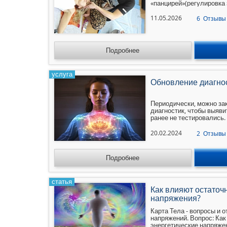
«панцирей»(регулировка з
11.05.2026
6
Отзывы
Подробнее
услуга
Обновление диагно
Периодически, можно за
диагностик, чтобы выяви
ранее не тестировались.
3. Психологическая карт
7. Карта Любви 8. Карт
20.02.2024
2
Отзывы
2. Энергетическая карта 
кармы и везения 9. Карт
Подробнее
статья
Как влияют остаточ
напряжения?
Карта Тела - вопросы и
напряжений. Вопрос: Ка
энергетические напряжен