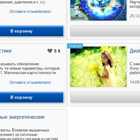
рения, давления и т. п.).
Науч
котор
мотив
Оставьте отзыв/вопрос
Сейч
25.12
канал
Боже
В корзину
статья
стики
Диаг
5 $
казывать обновление
С как
ть те новые параметры, которые
Хочу 
 1. Магическая карта личности
работ
а личности 5. Карта Денег
то не
а вредных и полезных привычек
Ответ
14.09
Оставьте отзыв/вопрос
личности 4. Карта Тела 6. Карта
психо
а Высшего Я 10. Карта Каналов
В корзину
ные энергетические
 ответы. Влияние мышечных
к влияют остаточные
ия на работу органов и систем