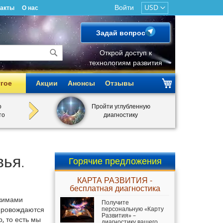
Войти
USD
такты
О нас
Задай вопрос
Открой доступ к
технологиям развития
Поиск
гое
Акции
Анонсы
Отзывы
о
Пройти углубленную
то
диагностику
вья.
Горячие предложения
КАРТА РАЗВИТИЯ -
бесплатная диагностика
жимами
Получите
опровождаются
персональную «Карту
Развития» –
 то есть мы
диагностику вашего