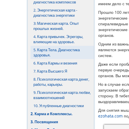
диагностика комплексов
имеем дело с т
7. Магия Развития
2. Энергетическая карта -
Прошло 100 лет,
диагностика энергетики
энергетические
8. Артефакты Галактики.
3: Магическая карта. Опыт
спиралевидные 
прошлых жизней.
энергетические
9. Мандалы.
органов.
4. Карта привычек. Эгрегоры,
влияющие на здоровье.
Одним из важны
являются энерг
5. Карта Тела. Диагностика
здоровья.
систем.
6. Карта Кармы и везения
Даже если проб
первую очередь
7. Карта Высшего Я
органов. Вы мо
8. Психологическая карта денег,
Но в случае есл
работы, карьеры.
запускаем обрат
9. Психологическая карта любви,
сторону. В тибе
взаимоотношений
выздоравливае
10. Углубленные диагностики
Для снятия мыш
2. Карма и Комплексы.
ezohata.com
по
3. Посвящения