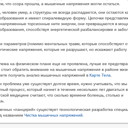
ем, что ссора прошла, а мышечные напряжения могли остаться.
 человек умер, а структуры не всегда распадаются, они остаются к
 образования и имеют спиралевидную форму. Цепочки представля
напряженные торсионные нити энергии, они превращаются в мощ
 образования, способствуя энергетической разбалансировке и заб
х параметров (помимо ментальных травм, которые способствуют о
етические напряжения, которые не разрушают, но искажают работу 
лема на физическом плане еще не проявлена, лучше ее предотврат
 стоит обратить внимание на мышечные напряжения в районе жиз
жете получить анализ мышечных напряжений в
Карте Тела
.
и проблема уже существует долгое время, нужно учитывать, что мы
ный процесс, который начнет в течение нескольких лет двигаться 
тской медицине считают, что сколько времени болеешь, столько и
шь.
ечных «панцирей» существует технологическая разработка специа
д названием
Чистка мышечных напряжений
.