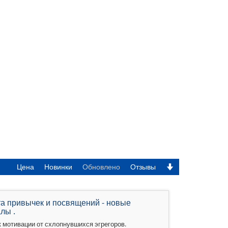
Задать
Цена
Новинки
Обновлено
Отзывы
направление
по
возрастанию
та привычек и посвящений - новые
лы .
 мотивации от схлопнувшихся эгрегоров.