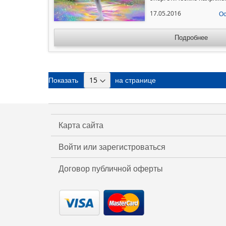
(указанные в Карте тела
нервничает – он напряга
17.05.2016
Ос
сопровождается мышечн
групп мышц. Любая эмоц
Подробнее
Показать
на странице
Карта сайта
Войти или зарегистроваться
Договор публичной оферты