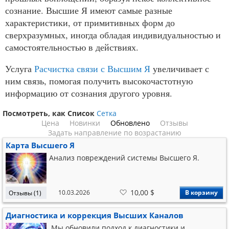
сознание. Высшие Я имеют самые разные
характеристики, от примитивных форм до
сверхразумных, иногда обладая индивидуальностью и
самостоятельностью в действиях.
Услуга
Расчистка связи с Высшим Я
увеличивает с
ним связь, помогая получить высокочастотную
информацию от сознания другого уровня.
Посмотреть, как
Список
Сетка
Цена
Новинки
Обновлено
Отзывы
Задать направление по возрастанию
Карта Высшего Я
Анализ повреждений системы Высшего Я.
В
10,00 $
10.03.2026
В корзину
Отзывы (1)
список
желаний
Диагностика и коррекция Высших Каналов
Мы обновили подход к диагностики и