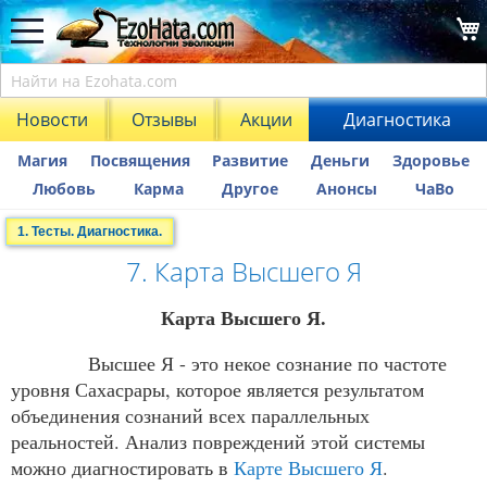
Новости
Отзывы
Акции
Диагностика
Магия
Посвящения
Развитие
Деньги
Здоровье
Любовь
Карма
Другое
Анонсы
ЧаВо
1. Тесты. Диагностика.
7. Карта Высшего Я
Карта Высшего Я.
Высшее Я - это некое сознание по частоте
уровня Сахасрары, которое является результатом
объединения сознаний всех параллельных
реальностей. Анализ повреждений этой системы
можно диагностировать в
Карте Высшего Я
.