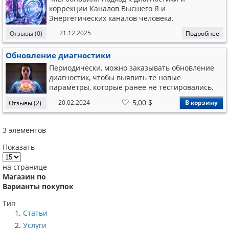
коррекции Каналов Высшего Я и
Энергетических каналов человека.
21.12.2025
Отзывы (0)
Подробнее
Обновление диагностики
Периодически, можно заказывать обновление
диагностик, чтобы выявить те новые
параметры, которые ранее не тестировались.
1. Магическая карта личности
В
5,00 $
20.02.2024
В корзину
Отзывы (2)
3. Психологическая карта личности 5. Карта
список
желаний
Денег 7. Карта Любви 8. Карта вредных и
полезных привычек 2. Энергетическая карта
3
элементов
личности 4. Карта Тела 6. Карта кармы и
везения 9. Карта Высшего Я 10. Карта Каналов
Показать
на странице
Магазин по
Варианты покупок
Тип
Статьи
Услуги