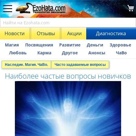
Новости
Отзывы
Акции
Диагностика
Магия
Посвящения
Развитие
Деньги
Здоровье
Любовь
Карма
Другое
Анонсы
ЧаВо
Наследие. Магия. ЧаВо.
Часто задаваемые вопросы
Наиболее частые вопросы новичков