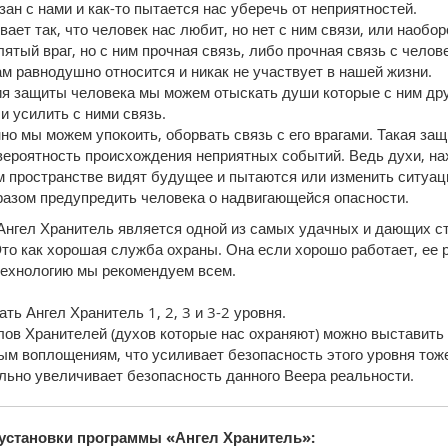
зан с нами и как-то пытается нас уберечь от неприятностей.
вает так, что человек нас любит, но нет с ним связи, или наобор
лятый враг, но с ним прочная связь, либо прочная связь с челов
ам равнодушно относится и никак не участвует в нашей жизни.
ия защиты человека мы можем отыскать души которые с ним др
 и усилить с ними связь.
о мы можем упокоить, оборвать связь с его врагами. Такая защ
ероятность происхождения неприятных событий. Ведь духи, на
 пространстве видят будущее и пытаются или изменить ситуа
разом предупредить человека о надвигающейся опасности.
Ангел Хранитель является одной из самых удачных и дающих 
Это как хорошая служба охраны. Она если хорошо работает, ее 
технологию мы рекомендуем всем.
ть Ангел Хранитель 1, 2, 3 и 3-2 уровня.
ов Хранителей (духов которые нас охраняют) можно выставить
м воплощениям, что усиливает безопасность этого уровня тож
льно увеличивает безопасность данного Веера реальности.
установки программы «Ангел Хранитель»: