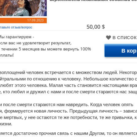
17.09.2023
50,00 $
тавьте отзыв/вопрос
Мы гарантируем -
В СПИСО
если вас не удовлетворит результат,
в течении 5 месяцев вы можете вернуть 100%
В кор
оплаты!
воплощений человек встречается с множеством людей. Некотор
йтральными по отношению к человеку. Небольшое количество 
 любят этого человека. Малая часть становится настоящими вра
е, кто любил и дружил с нами и после смерти стараются нас защ
и после смерти стараются нам навредить. Когда человек опять
, формируется новая личность. Предыдущая личность – зависа
е мертвых, у нее остаются те же потребности, те же привычки, 
жизни.
яется достаточно прочная связь с нашим Другом, то он являетс