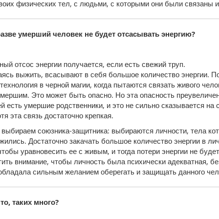
воих физических тел, с людьми, с которыми они были связаны и 
разве умерший человек не будет отсасывать энергию?
ый отсос энергии получается, если есть свежий труп.
аясь выжить, всасывают в себя большое количество энергии. П
технология в черной магии, когда пытаются связать живого чело
умершим. Это может быть опасно. Но эта опасность преувеличен
й есть умершие родственники, и это не сильно сказывается на 
отя эта связь достаточно крепкая.
 выбираем союзника-защитника: выбираются личности, тела ко
жились. Достаточно закачать большое количество энергии в ли
чтобы уравновесить ее с живым, и тогда потери энергии не будет
ить внимание, чтобы личность была психически адекватная, б
обладала сильным желанием оберегать и защищать данного чел
то, таких много?