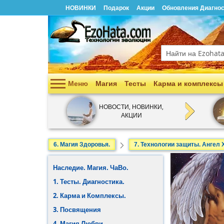
НОВИНКИ
Подарок
Акции
Обновления Диагнос
Поиск
Меню
Магия
Тесты
Карма и комплексы
Наследие. Магия. ЧаВо.
НОВОСТИ, НОВИНКИ,
АКЦИИ
1. Тесты. Диагностика.
2. Карма и Комплексы.
6. Магия Здоровья.
7. Технологии защиты. Ангел
3. Посвящения
Наследие. Магия. ЧаВо.
4. Магия Любви.
1. Тесты. Диагностика.
2. Карма и Комплексы.
5. Магия Денег.
3. Посвящения
6. Магия Здоровья.
4. Магия Любви.