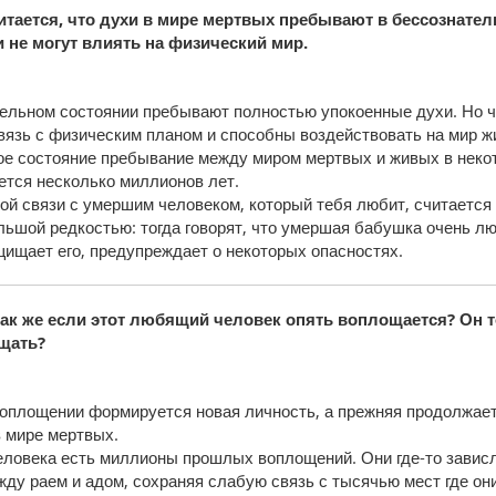
итается, что духи в мире мертвых пребывают в бессознате
и не могут влиять на физический мир.
ельном состоянии пребывают полностью упокоенные духи. Но 
вязь с физическим планом и способны воздействовать на мир ж
ое состояние пребывание между миром мертвых и живых в неко
ется несколько миллионов лет.
ой связи с умершим человеком, который тебя любит, считаетс
льшой редкостью: тогда говорят, что умершая бабушка очень л
щищает его, предупреждает о некоторых опасностях.
как же если этот любящий человек опять воплощается? Он т
щать?
оплощении формируется новая личность, а прежняя продолжае
 мире мертвых.
еловека есть миллионы прошлых воплощений. Они где-то завис
ду раем и адом, сохраняя слабую связь с тысячью мест где он