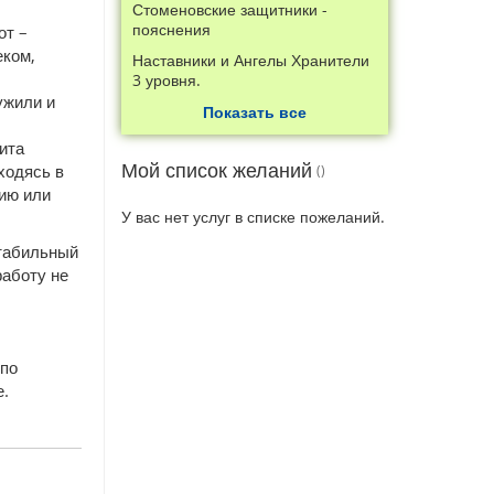
Стоменовские защитники -
пояснения
от –
еком,
Наставники и Ангелы Хранители
3 уровня.
ужили и
Показать все
ита
Мой список желаний
ходясь в
цию или
У вас нет услуг в списке пожеланий.
стабильный
работу не
 по
е.