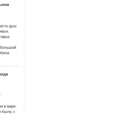
льном
часть душ
ивых.
торых
я большой
юбила
огда
т
ли в мире
и были, с