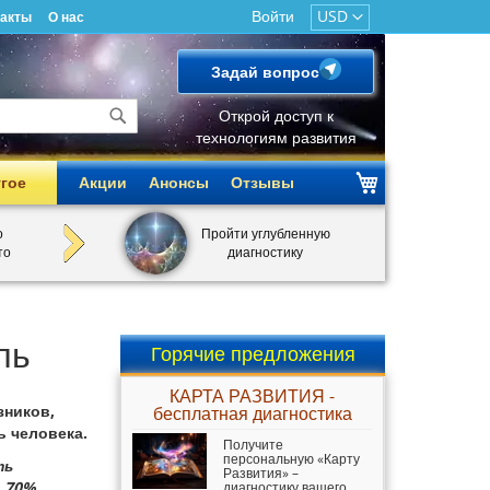
Войти
USD
такты
О нас
Задай вопрос
Открой доступ к
технологиям развития
Поиск
гое
Акции
Анонсы
Отзывы
о
Пройти углубленную
то
диагностику
ль
Горячие предложения
КАРТА РАЗВИТИЯ -
зников,
бесплатная диагностика
ь человека.
Получите
персональную «Карту
ть
Развития» –
 70%.
диагностику вашего