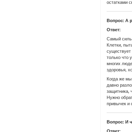
остатками с
Вопрос: А 
Ответ:
Самый сильн
Клетки, пыт
существует 
только что 
многих люде
здоровья, х
Когда же мы
давно разло
защитника, 
Нужно обрат
привычек и 
Вопрос: И ч
Ответ: