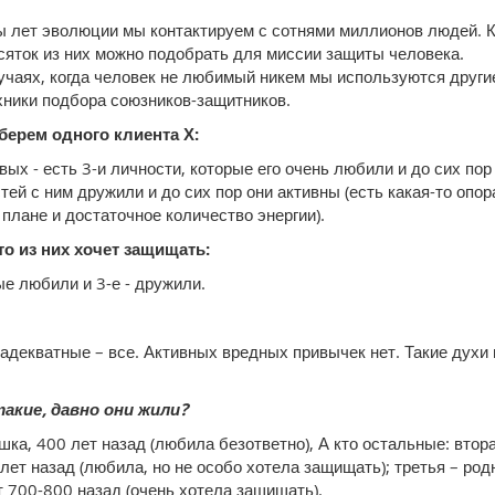
 лет эволюции мы контактируем с сотнями миллионов людей. 
яток из них можно подобрать для миссии защиты человека.
учаях, когда человек не любимый никем мы используются други
ники подбора союзников-защитников.
 берем одного клиента Х:
вых - есть 3-и личности, которые его очень любили и до сих пор
стей с ним дружили и до сих пор они активны (есть какая-то опор
плане и достаточное количество энергии).
то из них хочет защищать:
ые любили и 3-е - дружили.
адекватные – все. Активных вредных привычек нет. Такие духи 
.
такие, давно они жили?
шка, 400 лет назад (любила безответно), А кто остальные: втор
 лет назад (любила, но не особо хотела защищать); третья – род
 700-800 назад (очень хотела защищать).