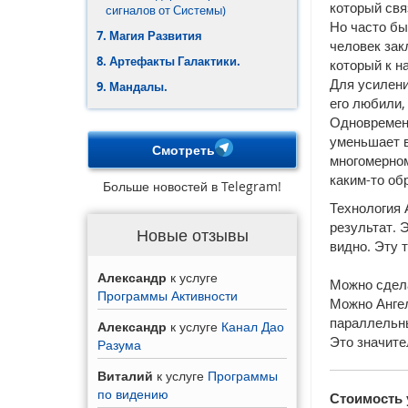
который свя
сигналов от Системы)
Но часто бы
7. Магия Развития
человек зак
8. Артефакты Галактики.
который к н
Для усилен
9. Мандалы.
его любили,
Одновременн
уменьшает в
Смотреть
многомерном
каким-то об
Больше новостей в Telegram!
Технология 
результат. 
Новые отзывы
видно. Эту 
Александр
к услуге
Можно сдела
Программы Активности
Можно Ангел
параллельны
Александр
к услуге
Канал Дао
Это значите
Разума
Виталий
к услуге
Программы
по видению
Стоимость 