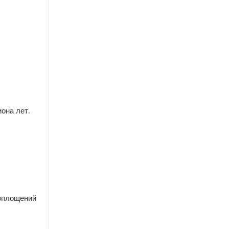
она лет.
воплощений