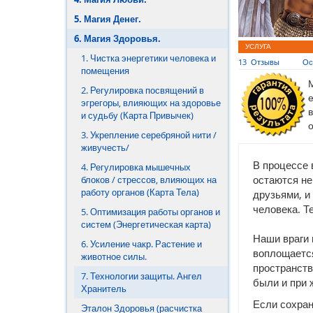
5. Магия Денег.
7. Магия Развития
6. Магия Здоровья.
8. Артефакты Галактики.
УСЛУГА
1. Чистка энергетики человека и
13
Отзывы
Ос
помещения
9. Мандалы.
2. Регулировка посвящений в
эгрегоры, влияющих на здоровье
и судьбу (Карта Привычек)
3. Укрепление серебряной нити /
живучесть/
В процессе 
4. Регулировка мышечных
остаются не
блоков / стрессов, влияющих на
работу органов (Карта Тела)
друзьями, и
человека. Т
5. Оптимизация работы органов и
систем (Энергетическая карта)
Наши враги 
6. Усиление чакр. Растение и
воплощается
животное силы.
пространств
7. Технологии защиты. Ангел
были и при 
Хранитель
Если сохран
Эталон Здоровья (расчистка