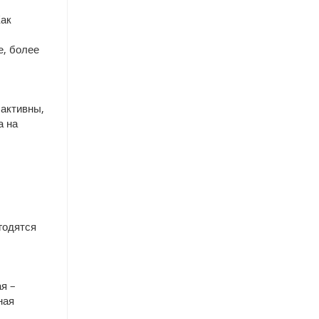
Как
е, более
 активны,
а на
годятся
ая –
ная