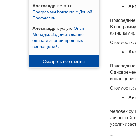
Александр
к статье
Анг
Программы Контакта с Душой
Профессии
Присоединен
В программу
Александр
к услуге
Опыт
активными)
Монады. Задействование
опыта и знаний прошлых
Стоимость: 
воплощений.
Анг
Смотреть все отзывы
Присоединен
Одновремен
воплощениям
Стоимость: 
Анг
Человек сущ
личностей, 
увеличивает