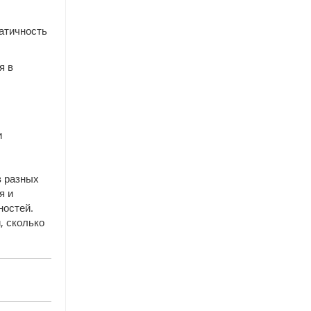
атичность
я в
и
в разных
я и
ностей.
, сколько