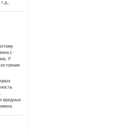
т.д..
оэтому
века с
на. У
состоянии
торых
чность
.
ез вредных
овека.