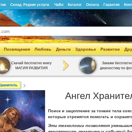
тик
Склад. Редкие услуги.
ЧаВо
Каталог
Оплата
Гарантия
Кон
Посвящения
Любовь
Деньги
Здоровье
Развитие
Дру
Скачай бесплатно книгу
Закажи бесплатн
МАГИЯ РАЗВИТИЯ
диагностику по фо
 Хранитель
Ангел Храните
Поиск и зацепление за тонкие тела сою
которые стремятся помогать и охранят
Эти технологии позволяют уменьши
вероятность негативных событий до