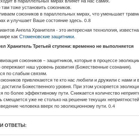
сходит в параллельных мирах влияет на нас самих.
там тоже установить союзников.
ливаем союзников в параллельных мирах, что уменьшает травм
рах и улучшает Ваше состояние здесь. 0.8
иантов Ангела Хранителя - это интересная технология, известна
 мире как
Стоменовские защитники
.
ел Хранитель Третьей ступени:
временно не выполняется
ивизация союзников – защитников, которые в процессе эволюци
 опережают наш уровень развития (Божественные сознания).
ся по слабым связям.
союзников привлекаются те кто нас любили и дружили с нами и 
 достигли Божественного уровня. При этом ускоряется эволюци
я по более эффективному пути. Снижается количество неприят
ь смещается уже не столько на решение текущих неприятностей
ведение человека вверх по эволюционному пути. 0.4
И ОТВЕТЫ: