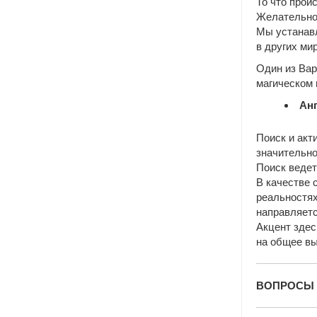
То что прои
Желательно 
Мы устанав
в других ми
Один из Вар
магическом
Анг
Поиск и акт
значительно
Поиск ведет
В качестве 
реальностях
направляетс
Акцент здес
на общее вы
ВОПРОСЫ 