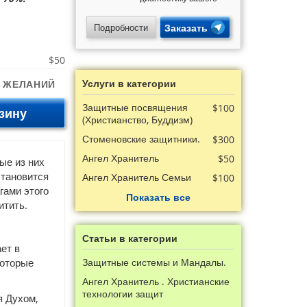
магического
потенциала,
энергетики и кармы.
Подробности
Заказать
Узнайте свои скрытые
способности и
получите подарки!
$50
Услуги в категории
К ЖЕЛАНИЙ
Защитные посвящения
$100
зину
(Христианство, Буддизм)
Стоменовские защитники.
$300
Ангел Хранитель
$50
ые из них
становится
Ангел Хранитель Семьи
$100
гами этого
Показать все
итить.
Статьи в категории
ет в
которые
Защитные системы и Мандалы.
Ангел Хранитель . Христианские
технологии защит
я Духом,