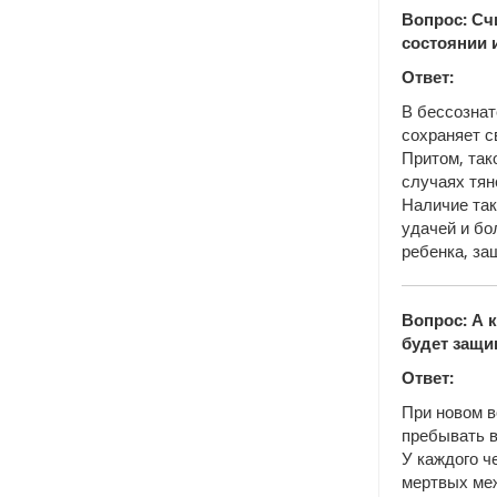
Вопрос: Сч
состоянии 
Ответ:
В бессознат
сохраняет с
Притом, так
случаях тян
Наличие так
удачей и бо
ребенка, за
Вопрос: А 
будет защи
Ответ:
При новом в
пребывать в
У каждого ч
мертвых меж