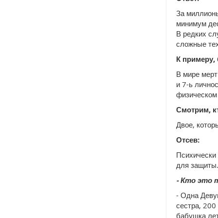
За миллионы
минимум дес
В редких сл
сложные тех
К примеру,
В мире мерт
и 7-ь лично
физическом 
Смотрим, к
Двое, котор
Отсев:
Психически 
для защиты
- Кто это 
- Одна Деву
сестра, 200
бабушка лет