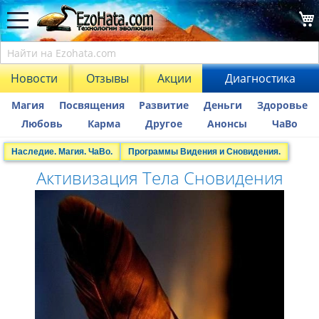
Новости
Отзывы
Акции
Диагностика
Магия
Посвящения
Развитие
Деньги
Здоровье
Любовь
Карма
Другое
Анонсы
ЧаВо
Наследие. Магия. ЧаВо.
Программы Видения и Сновидения.
Активизация Тела Сновидения