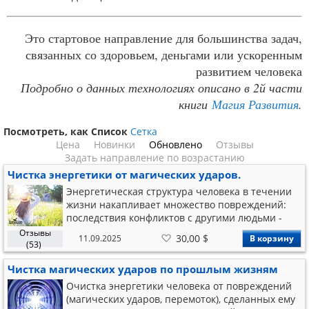
Это стартовое направление для большинства задач,
связанных со здоровьем, деньгами или ускоренным
развитием человека
Подробно о данных технологиях описано в 2й части
книги
Магия Развития
.
Посмотреть, как
Список
Сетка
Цена
Новинки
Обновлено
Отзывы
Задать направление по возрастанию
Чистка энергетики от магических ударов.
Энергетическая структура человека в течении
жизни накапливает множество повреждений:
последствия конфликтов с другими людьми -
повреждения энергоструктуры; магические
Отзывы
В
30,00 $
11.09.2025
В корзину
удары, порчи, проклятия. Это портит
список
(53)
желаний
самочувствие, снижает эффективность общения
Чистка магических ударов по прошлым жизням
и качество жизни.
Очистка энергетики человека от повреждений
(магических ударов, перемоток), сделанных ему