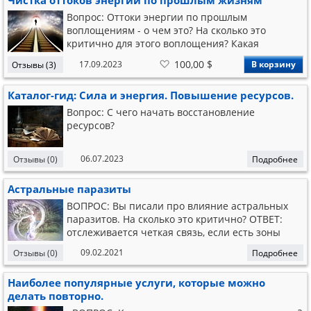
Чистка оттоков энергии по прошлым жизням
сделать Энергетическую чистку помещения, 1
уровня - это положительно вл
Вопрос: Оттоки энергии по прошлым
воплощениям - о чем это? На сколько это
критично для этого воплощения? Какая
процедура имеется ввиду? Ответ: За миллионы
В
100,00 $
17.09.2023
В корзину
Отзывы (3)
лет эволюции наши останки покоятся в каких-то
список
желаний
местах или с положительной или негативной
Каталог-гид: Сила и энергия. Повышение ресурсов.
энергетикой. В некоторых местах может быть
избыток эн
Вопрос: С чего начать восстановление
ресурсов?
06.07.2023
Отзывы (0)
Подробнее
Астральные паразиты
ВОПРОС: Вы писали про влияние астральных
паразитов. На сколько это критично? ОТВЕТ:
отслеживается четкая связь, если есть зоны
заражения, то обычно в них возникают
09.02.2021
Отзывы (0)
Подробнее
проблемные зоны. Организм становится
неустойчивый.Имеется в виду простейшие
Наиболее популярные услуги, которые можно
тонкоплановые паразиты. Не сложные типа
делать повторно.
демонов, а бактерии