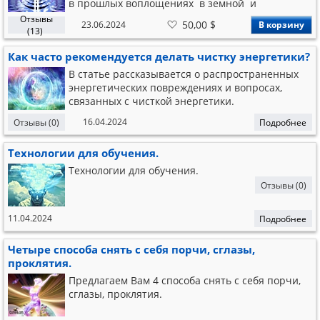
в прошлых воплощениях в земной и
атлантический период.
Отзывы
В
50,00 $
23.06.2024
В корзину
список
(13)
желаний
Как часто рекомендуется делать чистку энергетики?
В статье рассказывается о распространенных
энергетических повреждениях и вопросах,
связанных с чисткой энергетики.
16.04.2024
Отзывы (0)
Подробнее
Технологии для обучения.
Технологии для обучения.
Отзывы (0)
11.04.2024
Подробнее
Четыре способа снять с себя порчи, сглазы,
проклятия.
Предлагаем Вам 4 способа снять с себя порчи,
сглазы, проклятия.