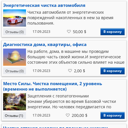
мусор из квартиры - и точно так же
Энергетическая чистка автомобиля
периодически нужно чистить энергетику
квартиры.
Чистка автомобиля от энергетических
повреждений накопленных в нем за время
пользования.
В
50,00 $
17.09.2023
В корзину
Отзывы (0)
список
желаний
Диагностика дома, квартиры, офиса
На работе, дома, в машине мы проводим
большую часть своей жизни.И энергетическое
состояние этих объектов сильно влияет на наше
здоровье, тонус, энергетическое состояние.
В
2,00 $
17.09.2023
В корзину
Отзывы (0)
список
желаний
Место Силы. Чистка помещения, 2 уровень
(временно не выполняется)
Зацепления с геопатогенными
зонами убираются во время Базовой чистки
энергетики. Но человек передвигается по
городу и эти параметры постепенно
В
200,00 $
17.09.2023
В корзину
Отзывы (1)
накапливаются. Если вы долго находитесь в
список
желаний
каких-то помещениях (дом, работа), можно