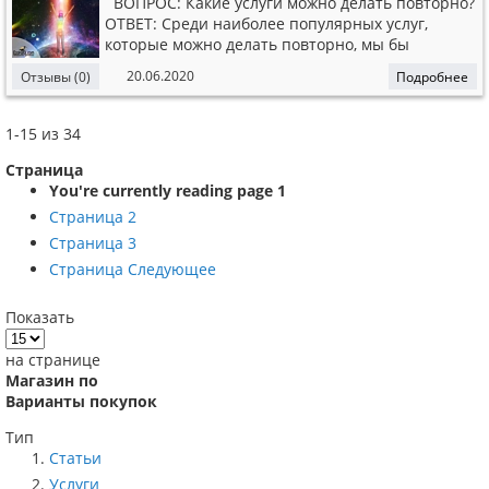
ВОПРОС: Какие услуги можно делать повторно?
ОТВЕТ: Среди наиболее популярных услуг,
которые можно делать повторно, мы бы
выделили: 1. Чистка энергетики
20.06.2020
Отзывы (0)
Подробнее
человека. https://ezohata.com/catalog/details/27Че
в результате взаимодействия с другими людьми
постоянно накапливает мусор. Если почувствов
1
-
15
из
34
Страница
You're currently reading page
1
Страница
2
Страница
3
Страница
Следующее
Показать
на странице
Магазин по
Варианты покупок
Тип
Статьи
Услуги