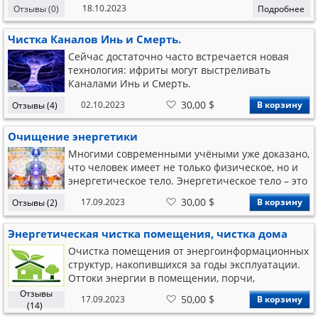
18.10.2023
Отзывы (0)
Подробнее
Чистка Каналов Инь и Смерть.
Сейчас достаточно часто встречается новая
технология: ифриты могут выстреливать
Каналами Инь и Смерть.
В
30,00 $
02.10.2023
В корзину
Отзывы (4)
список
желаний
Очищение энергетики
Многими современными учёными уже доказано,
что человек имеет не только физическое, но и
энергетическое тело. Энергетическое тело – это
комплекс энергетических тел, каналов и чакр и
В
30,00 $
17.09.2023
В корзину
Отзывы (2)
т.д. Каждая наша мысль или эмоция влияет на
список
желаний
энергетическое тело. Также на него оказывают
Энергетическая чистка помещения, чистка дома
влияние чужая злость, гнев, обида, ненависть,
проклятия, негативные пожелания. То есть
Очистка помещения от энергоинформационных
люди влияют друг на друга, зачастую не
структур, накопившихся за годы эксплуатации.
осознавая этого.
Оттоки энергии в помещении, порчи,
проклятия, негативные эмоции, энергетика
Отзывы
В
50,00 $
17.09.2023
В корзину
больных людей портит жизнь. Мы убираем
список
(14)
желаний