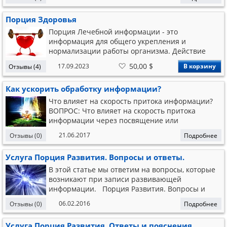
каждый раз, когда используется технология
Порция Развития, идет сканирование
Порция Здоровья
Внешними цивилизациями организма человека,
и под парамет
Порция Лечебной информации - это
информация для общего укрепления и
нормализации работы организма. Действие
проходит по следующему принципу: организм
В
50,00 $
17.09.2023
В корзину
Отзывы (4)
человека сканируется и подбирается такая
список
желаний
информация, которая стабилизирует и
Как ускорить обработку информации?
поддерживает работу организма. В первую
очередь проходит работа со
Что влияет на скорость притока информации?
ВОПРОС: Что влияет на скорость притока
информации через посвящение или
эгрегор? Как увеличить эту скорость? ОТВЕТ:
21.06.2017
Отзывы (0)
Подробнее
Здесь больше проблема в усвоении
информации, а не в ее притоке. Информацию
Услуга Порция Развития. Вопросы и ответы.
нужно выделять и отдельно подкачивать
энергией и усваивать. Новая
В этой статье мы ответим на вопросы, которые
возникают при записи развивающей
информации. Порция Развития. Вопросы и
ответы. Какая записывается информация на
06.02.2016
Отзывы (0)
Подробнее
мое сознание при индивидуальной записи?
Ответ: При индивидуальной записи системой
Услуга Порция Развития. Ответы и пояснения.