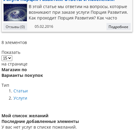
данной цивилизации происходит сканирование
организма чел
В этой статье мы ответим на вопросы, которые
возникают при заказе услуги Порция Развития.
Как проходит Порция Развития? Как часто
делать? Ничего не прочувствовал и не отследил
05.02.2016
Отзывы (0)
Подробнее
при записи развивающей информации. Это
нормально? Ответ: Да. Запись развивающей
информации – сложная технология. В данном
8
элементов
Показать
на странице
Магазин по
Варианты покупок
Тип
Статьи
Услуги
Мой список желаний
Последние добавленные элементы
У вас нет услуг в списке пожеланий.