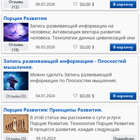
Целительство 3) Бизнес 4) менеджмент 5)
Отзывы
В
50,00 $
06.05.2026
В корзину
финансы 6) Техника (компьютеры) 7) Техника
список
(12)
желаний
(механизмы) Профессиональная порция
Порция Развития
развития - это запись навыков через системы,
компьютеры Высоко
Запись развивающей информации на
человека; Активизация вектора развития
человека. Технологии данных цивилизаций они
могут дистанционно просканировать организм
Отзывы
В
50,00 $
06.05.2026
В корзину
и выдать ему порцию развивающей
список
(18)
желаний
информации, которая усвоится в течение
Запись развивающей информацию - Плоскостей
недели. Это будет соответствовать количеству
мышления.
информации и знаний, который человек может
получить в течение нескольких лет активных
Можно сделать Запись развивающей
медитаций и тренировок сознания.
информации по Плоскостям мышления.
В
60,00 $
04.01.2024
В корзину
Отзывы (0)
список
желаний
Порция Развития: Принципы Развития.
В этой статье мы расскажем о сути услуги
Порция Развития. Технология Порция Развития.
В процессе развития, каждая следующая
Порция информации развивает человека. И
06.10.2023
Отзывы (0)
Подробнее