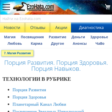
Новости
Отзывы
Акции
Диагностика
Магия
Посвящения
Развитие
Деньги
Здоровье
Любовь
Карма
Другое
Анонсы
ЧаВо
7. Магия Развития
Порция Развития. Порция Здоровья.
Порция Навыков.
ТЕХНОЛОГИИ В РУБРИКЕ
Порция Развития
Порция Здоровья
Планетарный Канал Любви
Посвящение Звездных Цивилизаций