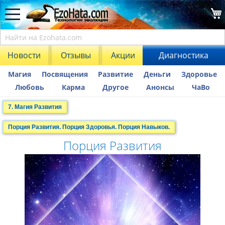
Новости
Отзывы
Акции
Диагностика
Магия
Посвящения
Развитие
Деньги
Здоровье
Любовь
Карма
Другое
Анонсы
ЧаВо
7. Магия Развития
Порция Развития. Порция Здоровья. Порция Навыков.
Порция Развития