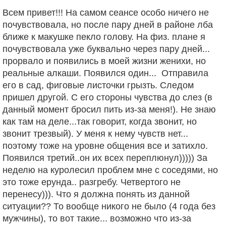
Всем привет!!! На самом сеансе особо ничего не
почувствовала, но после пару дней в районе лба
ближе к макушке пекло голову. На физ. плане я
почувствовала уже буквально через пару дней...
прорвало и появились в моей жизни женихи, но
реальные алкаши. Появился один... Отправила
его в сад, фиговые листочки грызть. Следом
пришел другой. С его стороны чувства до слез (в
данный момент бросил пить из-за меня!). Не знаю
как там на деле...так говорит, когда звонит, но
звонит трезвый). У меня к нему чувств нет...
поэтому тоже на уровне общения все и затихло.
Появился третий..он их всех переплюнул))))) За
неделю на куролесил проблем мне с соседями, но
это тоже ерунда.. разгребу. Четвертого не
перенесу))). Что я должна понять из данной
ситуации?? То вообще никого не было (4 года без
мужчины), то вот такие... возможно что из-за