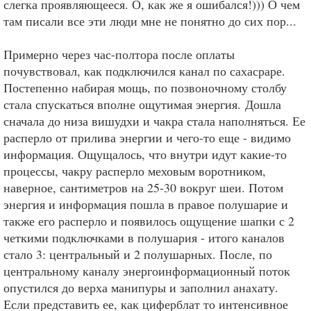
слегка проявляющееся. О, как же я ошибался!))) О чем
там писали все эти люди мне не понятно до сих пор...
Примерно через час-полтора после оплаты
почувствовал, как подключился канал по сахасраре.
Постепенно набирая мощь, по позвоночному столбу
стала спускаться вполне ощутимая энергия. Дошла
сначала до низа вишудхи и чакра стала наполняться. Ее
расперло от прилива энергии и чего-то еще - видимо
информация. Ощущалось, что внутри идут какие-то
процессы, чакру расперло меховым воротником,
наверное, сантиметров на 25-30 вокруг шеи. Потом
энергия и информация пошла в правое полушарие и
также его расперло и появилось ощущение шапки с 2
четкими подключками в полушария - итого каналов
стало 3: центральный и 2 полушарных. После, по
центральному каналу энергоинформационный поток
опустился до верха манипуры и заполнил анахату.
Если представить ее, как циферблат то интенсивное