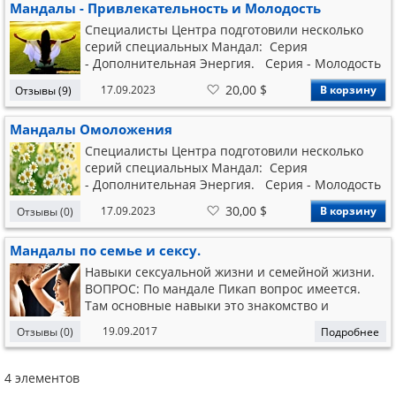
Мандалы - Привлекательность и Молодость
Серия - Магические Мандалы. Мандалы
Магических Эгрегоров. Серия
Специалисты Центра подготовили несколько
- Витамины. Лечебные Мандалы. Прививки.
серий специальных Мандал: Серия
Серия - Мандалы Омоложения. Описание
- Дополнительная Энергия. Серия - Молодость
принципов работы с Мандалами - здесь.
и Привлекательность. Серия - Защитные
В
20,00 $
17.09.2023
В корзину
Отзывы (9)
Полный перечень мандал - здесь.
Мандалы. Серия - Деньги. Бизнес. Успех.
список
желаний
Серия - Мандалы Профессиональных навыков.
Мандалы Омоложения
Серия - Магические Мандалы. Мандалы
Магических Эгрегоров. Серия
Специалисты Центра подготовили несколько
- Витамины. Лечебные Мандалы. Прививки.
серий специальных Мандал: Серия
Серия - Мандалы Омоложения. Описание
- Дополнительная Энергия. Серия - Молодость
принципов работы с Мандалами - здесь.
и Привлекательность. Серия - Защитные
В
30,00 $
17.09.2023
В корзину
Отзывы (0)
Полный перечень мандал - здесь.
Мандалы. Серия - Деньги. Бизнес. Успех.
список
желаний
Серия - Мандалы Профессиональных навыков.
Мандалы по семье и сексу.
Серия - Магические Мандалы. Мандалы
Магических Эгрегоров. Серия
Навыки сексуальной жизни и семейной жизни.
- Витамины. Лечебные Мандалы. Прививки.
ВОПРОС: По мандале Пикап вопрос имеется.
Серия - Мандалы Омоложения. Описание
Там основные навыки это знакомство и
принципов работы с Мандалами - здесь.
словесное соблазнение. А любовные навыки, то
19.09.2017
Отзывы (0)
Подробнее
Полный перечень мандал - здесь.
есть навыки физической любви и секса там
тоже есть, или это туда не относится? ОТВЕТ:
Там все что связано с этой темой. Она объединя
4
элементов