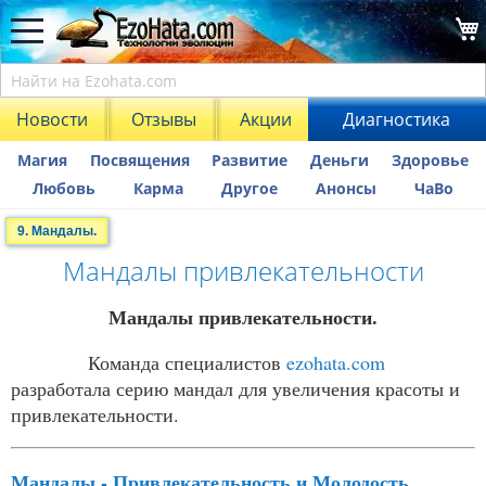
Новости
Отзывы
Акции
Диагностика
Магия
Посвящения
Развитие
Деньги
Здоровье
Любовь
Карма
Другое
Анонсы
ЧаВо
9. Мандалы.
Мандалы привлекательности
Мандалы привлекательности.
Команда специалистов
ezohata.com
разработала серию мандал для увеличения красоты и
привлекательности.
Мандалы - Привлекательность и Молодость