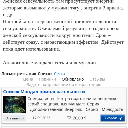
Женская сексуальность там присутствует энергии
,которые вызывают у мужчин тягу , энергии 3 аркана,
и др.
Настройка на энергии женской привлекательности,
сексуальности. Ожидаемый результат: создает ореол
женской сексуальности вокруг носителя. Срок –
действует сразу, с нарастающим эффектом. Действует
пока идет использование.
Аналогичные мандалы есть и для мужчин.
Посмотреть, как
Список
Сетка
Цена
Новинки
Обновлено
Отзывы
Задать направление по возрастанию
Список Мандал привлекательности
Специалисты Центра подготовили несколько
серий специальных Мандал: Серия
- Дополнительная Энергия. Серия - Молодость
и Привлекательность. Серия - Защитные
В
20,00 $
17.09.2023
В корзину
Отзывы (0)
Мандалы. Серия - Деньги. Бизнес. Успех.
список
желаний
Серия - Мандалы Профессиональных навыков.