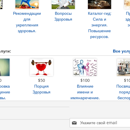
Рекомендации
Вопросы
Каталог-гид:
П
для
Здоровья
Сила и
зд
укрепления
энергия.
э
здоровья.
Повышение
ресурсов.
луги:
Все усл
0
$50
$100
$1
ровка
Порция
Влияние
Посвя
щение
Здоровья
имени и
поряд
вы.
имянаречение.
беспо
Sign
Up