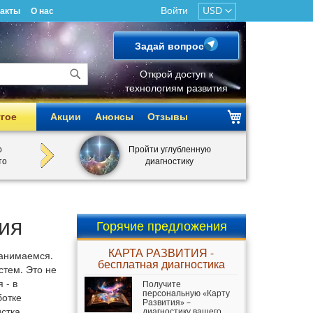
Войти
USD
такты
О нас
Задай вопрос
Открой доступ к
технологиям развития
Поиск
гое
Акции
Анонсы
Отзывы
о
Пройти углубленную
то
диагностику
ия
Горячие предложения
КАРТА РАЗВИТИЯ -
занимаемся.
бесплатная диагностика
стем. Это не
 - в
Получите
персональную «Карту
ботке
Развития» –
истка
диагностику вашего