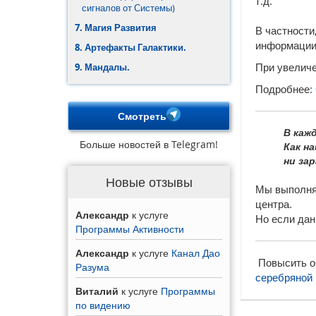
т.д.
сигналов от Системы)
7. Магия Развития
В частности
информации 
8. Артефакты Галактики.
При увеличе
9. Мандалы.
Подробнее:
Смотреть
В каж
Больше новостей в Telegram!
Как н
ни зар
Новые отзывы
Мы выполняе
центра.
Александр
к услуге
Но если дан
Программы Активности
Александр
к услуге
Канал Дао
Повысить о
Разума
серебряной
Виталий
к услуге
Программы
по видению