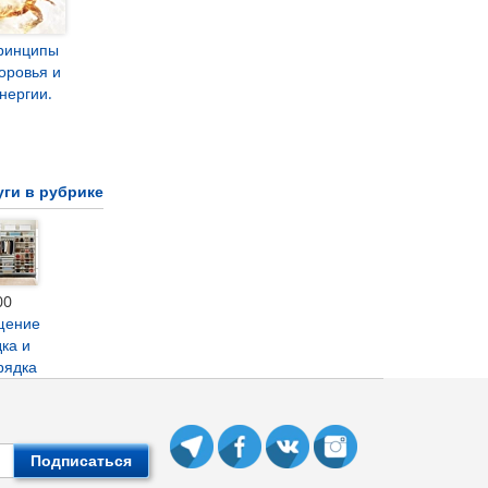
ринципы
оровья и
нергии.
уги в рубрике
00
щение
ка и
рядка
Подписаться