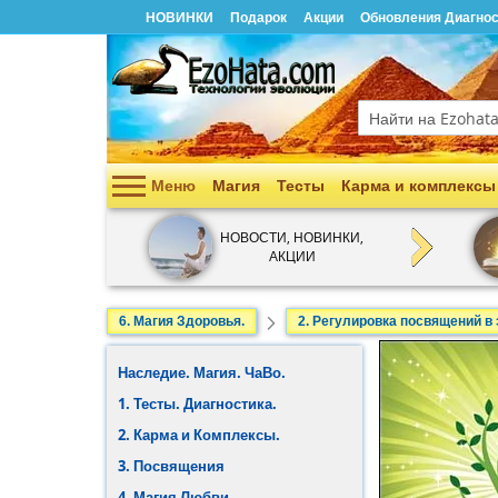
НОВИНКИ
Подарок
Акции
Обновления Диагнос
Поиск
Меню
Магия
Тесты
Карма и комплексы
Наследие. Магия. ЧаВо.
НОВОСТИ, НОВИНКИ,
АКЦИИ
1. Тесты. Диагностика.
2. Карма и Комплексы.
6. Магия Здоровья.
2. Регулировка посвящений в
3. Посвящения
Наследие. Магия. ЧаВо.
4. Магия Любви.
1. Тесты. Диагностика.
2. Карма и Комплексы.
5. Магия Денег.
3. Посвящения
6. Магия Здоровья.
4. Магия Любви.