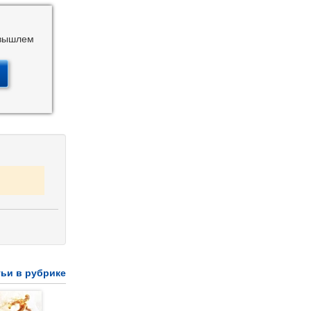
 вышлем
тьи в рубрике