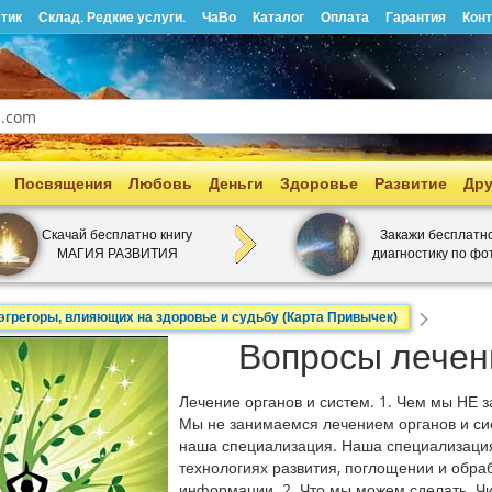
тик
Склад. Редкие услуги.
ЧаВо
Каталог
Оплата
Гарантия
Кон
Посвящения
Любовь
Деньги
Здоровье
Развитие
Дру
Скачай бесплатно книгу
Закажи бесплатн
МАГИЯ РАЗВИТИЯ
диагностику по фо
 эгрегоры, влияющих на здоровье и судьбу (Карта Привычек)
Вопросы лечен
Лечение органов и систем. 1. Чем мы НЕ 
Мы не занимаемся лечением органов и си
наша специализация. Наша специализация
технологиях развития, поглощении и обра
информации. 2. Что мы можем сделать. Ч