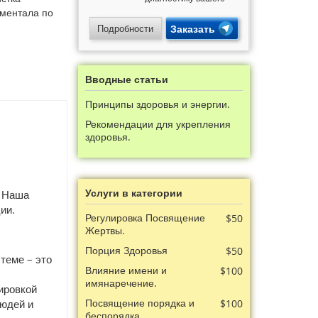
магического
ментала по
потенциала,
энергетики и кармы.
Подробности
Заказать
Узнайте свои скрытые
способности и
получите подарки!
Вводные статьи
Принципы здоровья и энергии.
Рекомендации для укрепления
здоровья.
Услуги в категории
. Наша
ии.
Регулировка Посвящение
$50
Жертвы.
Порция Здоровья
$50
теме – это
Влияние имени и
$100
имянаречение.
ировкой
Посвящение порядка и
людей и
$100
беспорядка