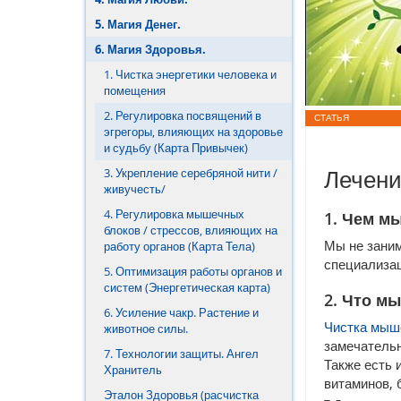
5. Магия Денег.
7. Магия Развития
6. Магия Здоровья.
8. Артефакты Галактики.
1. Чистка энергетики человека и
помещения
9. Мандалы.
2. Регулировка посвящений в
СТАТЬЯ
эгрегоры, влияющих на здоровье
и судьбу (Карта Привычек)
Лечени
3. Укрепление серебряной нити /
живучесть/
4. Регулировка мышечных
1. Чем м
блоков / стрессов, влияющих на
Мы не заним
работу органов (Карта Тела)
специализац
5. Оптимизация работы органов и
систем (Энергетическая карта)
2. Что м
6. Усиление чакр. Растение и
Чистка мыш
животное силы.
замечательн
7. Технологии защиты. Ангел
Также есть 
Хранитель
витаминов, 
Эталон Здоровья (расчистка