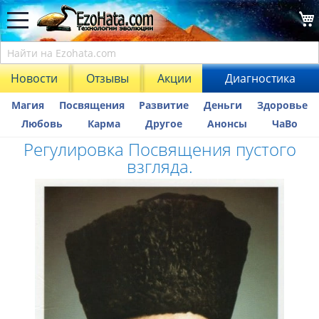
Новости
Отзывы
Акции
Диагностика
Магия
Посвящения
Развитие
Деньги
Здоровье
Любовь
Карма
Другое
Анонсы
ЧаВо
Регулировка Посвящения пустого
взгляда.