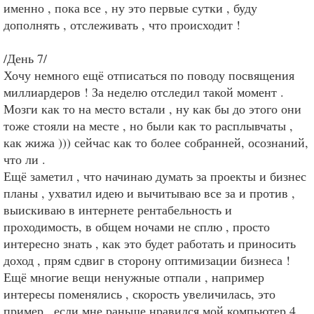
именно , пока все , ну это первые сутки , буду
дополнять , отслеживать , что происходит !
/День 7/
Хочу немного ещё отписаться по поводу посвящения
миллиардеров ! За неделю отследил такой момент .
Мозги как то на место встали , ну как бы до этого они
тоже стояли на месте , но были как то расплывчаты ,
как жижа ))) сейчас как то более собранней, осознаний,
что ли .
Ещё заметил , что начинаю думать за проекты и бизнес
планы , ухватил идею и вычитываю все за и против ,
выискиваю в интернете рентабельность и
проходимость, в общем ночами не сплю , просто
интересно знать , как это будет работать и приносить
доход , прям сдвиг в сторону оптимизации бизнеса !
Ещё многие вещи ненужные отпали , например
интересы поменялись , скорость увеличилась, это
пример , если мне раньше нравился мой компьютер 4