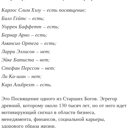
Карлос Слим Хэлу
–
есть посвящение;
Билл Гейтс
–
есть;
Уоррен Баффетт
–
есть;
Бернар Арно
–
есть;
Амансио Ортега
–
есть;
Ларри Эллисон
–
нет;
Эйке Батиста
–
нет;
Стефан Перссон
–
нет;
Ли Ка-шин
–
нет;
Карл Альбрехт – есть.
Это Посвящение одного из Старших Богов. Эгрегор
древний, которому около 130 тысяч лет, но от него идет
мотивирующий сигнал в области бизнеса,
менеджмента, финансов, социальной карьеры,
здорового образа жизни.