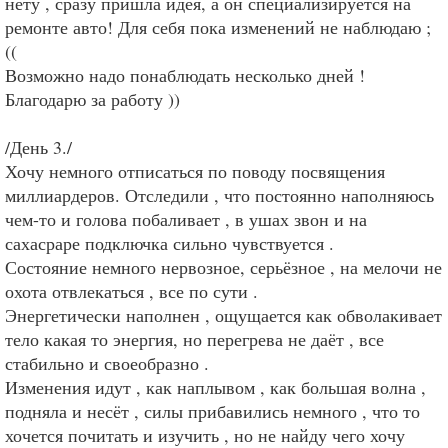
нету , сразу пришла идея, а он специализируется на
ремонте авто! Для себя пока изменений не наблюдаю ;
((
Возможно надо понаблюдать несколько дней !
Благодарю за работу ))
/День 3./
Хочу немного отписаться по поводу посвящения
миллиардеров. Отследили , что постоянно наполняюсь
чем-то и голова побаливает , в ушах звон и на
сахасраре подключка сильно чувствуется .
Состояние немного нервозное, серьёзное , на мелочи не
охота отвлекаться , все по сути .
Энергетически наполнен , ощущается как обволакивает
тело какая то энергия, но перегрева не даёт , все
стабильно и своеобразно .
Изменения идут , как наплывом , как большая волна ,
подняла и несёт , силы прибавились немного , что то
хочется почитать и изучить , но не найду чего хочу