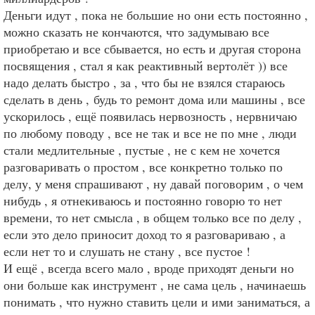
Деньги идут , пока не большие но они есть постоянно ,
можно сказать не кончаются, что задумываю все
приобретаю и все сбывается, но есть и другая сторона
посвящения , стал я как реактивный вертолёт )) все
надо делать быстро , за , что бы не взялся стараюсь
сделать в день , будь то ремонт дома или машины , все
ускорилось , ещё появилась нервозность , нервничаю
по любому поводу , все не так и все не по мне , люди
стали медлительные , пустые , не с кем не хочется
разговаривать о простом , все конкретно только по
делу, у меня спрашивают , ну давай поговорим , о чем
нибудь , я отнекиваюсь и постоянно говорю то нет
времени, то нет смысла , в общем только все по делу ,
если это дело приносит доход то я разговариваю , а
если нет то и слушать не стану , все пустое !
И ещё , всегда всего мало , вроде приходят деньги но
они больше как инструмент , не сама цель , начинаешь
понимать , что нужно ставить цели и ими заниматься, а