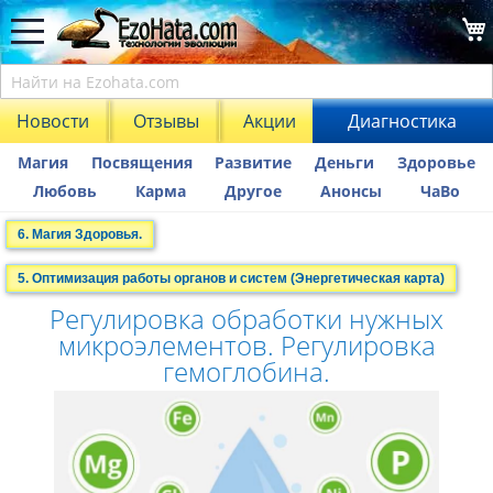
Новости
Отзывы
Акции
Диагностика
Магия
Посвящения
Развитие
Деньги
Здоровье
Любовь
Карма
Другое
Анонсы
ЧаВо
6. Магия Здоровья.
5. Оптимизация работы органов и систем (Энергетическая карта)
Регулировка обработки нужных
микроэлементов. Регулировка
гемоглобина.