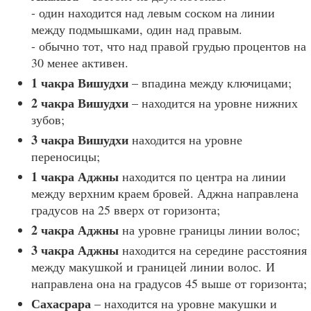
- один находится над левым соском на линии
между подмышками, один над правым.
- обычно тот, что над правой грудью процентов на
30 менее активен.
1 чакра Вишудхи
– впадина между ключицами;
2 чакра Вишудхи
– находится на уровне нижних
зубов;
3 чакра Вишудхи
находится на уровне
переносицы;
1 чакра Аджны
находится по центра на линии
между верхним краем бровей. Аджна направлена
градусов на 25 вверх от горизонта;
2 чакра Аджны
на уровне границы линии волос;
3 чакра Аджны
находится на середине расстояния
между макушкой и границей линии волос. И
направлена она на градусов 45 выше от горизонта;
Сахасрара
– находится на уровне макушки и