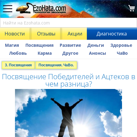
Новости
Отзывы
Акции
Диагностика
Магия
Посвящения
Развитие
Деньги
Здоровье
Любовь
Карма
Другое
Анонсы
ЧаВо
3. Посвящения
Посвящения. ЧаВо.
Посвящение Победителей и Ацтеков в
чем разница?